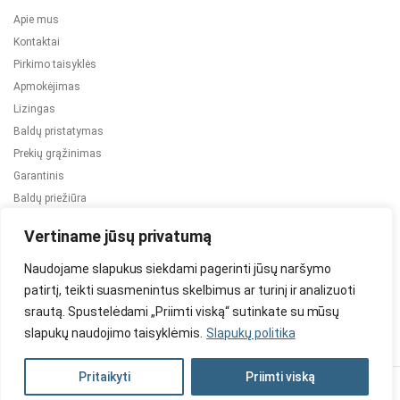
Apie mus
Kontaktai
Pirkimo taisyklės
Apmokėjimas
Lizingas
Baldų pristatymas
Prekių grąžinimas
Garantinis
Baldų priežiūra
ES projektai
Vertiname jūsų privatumą
Naudojame slapukus siekdami pagerinti jūsų naršymo
patirtį, teikti suasmenintus skelbimus ar turinį ir analizuoti
srautą. Spustelėdami „Priimti viską“ sutinkate su mūsų
slapukų naudojimo taisyklėmis.
Slapukų politika
2024 © Visos teisės saugomos. Be TauBaldai.lt sutikimo draudžiama
kopijuoti ir platinti svetainėje esančią informaciją.
Pritaikyti
Priimti viską
Asmens duomenų tvarkymas
Privatumo politika