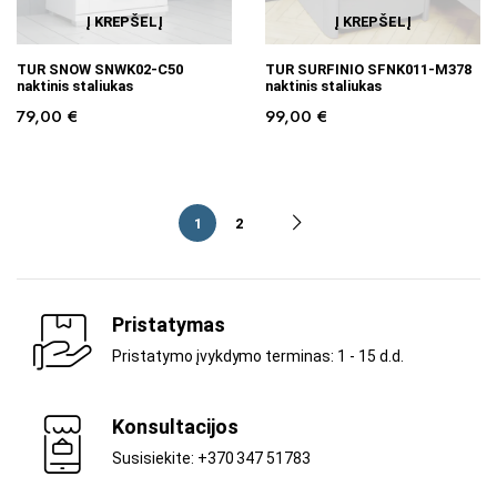
Į KREPŠELĮ
Į KREPŠELĮ
TUR SNOW SNWK02-C50
TUR SURFINIO SFNK011-M378
naktinis staliukas
naktinis staliukas
79,00
€
99,00
€
1
2
Pristatymas
Pristatymo įvykdymo terminas: 1 - 15 d.d.
Konsultacijos
Susisiekite: +370 347 51783