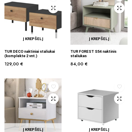
Į KREPŠELĮ
Į KREPŠELĮ
TUR DECO naktiniai staliukai
TUR FOREST S54 naktinis
(komplekte 2 vnt.)
staliukas
129,00
€
84,00
€
Į KREPŠELĮ
Į KREPŠELĮ