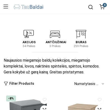
0
IRTUVĖ
AKCIJOS
ANTČIUŽINIAI
BIURAS
KIEM
2 Prekes
34 Prekes
3 Prekes
259 Prekes
2 Prek
Naujausios miegamojo baldų kolekcijos, miegamojo
komplektai, lovos, naktinės spintelės, spintos, komodos.
Gera kokybė už gerą kainą. Greitas pristatymas.
Filter Products
-8%