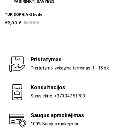
PASIRINKTI SAVYBES
TUR SOPHIA-2 kėdė
69,00
€
85,00
€
Pristatymas
Pristatymo įvykdymo terminas: 1 - 15 d.d.
Konsultacijos
Susisiekite: +370 347 51783
Saugus apmokėjimas
100% Saugūs mokėjimai