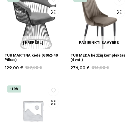
Į KREPŠELĮ
PASIRINKTI SAVYBES
TUR MARTINA kėdė (G062-40
TUR MEDA kėdžių komplektas
Pilkas)
(4 vnt.)
129,00
€
139,00
€
276,00
€
316,00
€
-19%