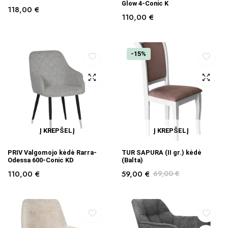
Glow 4-Conic K
118,00
€
110,00
€
-15%
Į KREPŠELĮ
Į KREPŠELĮ
PRIV Valgomojo kėdė Rarra-
TUR SAPURA (II gr.) kėdė
Odessa 600-Conic KD
(Balta)
110,00
€
59,00
€
69,00
€