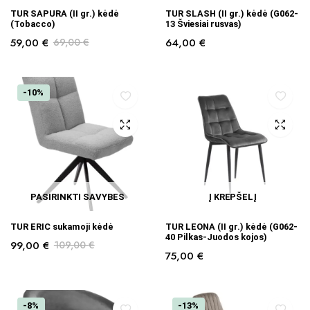
TUR SAPURA (II gr.) kėdė
TUR SLASH (II gr.) kėdė (G062-
(Tobacco)
13 Šviesiai rusvas)
59,00
€
69,00
€
64,00
€
-10%
PASIRINKTI SAVYBES
Į KREPŠELĮ
TUR ERIC sukamoji kėdė
TUR LEONA (II gr.) kėdė (G062-
40 Pilkas-Juodos kojos)
99,00
€
109,00
€
75,00
€
-8%
-13%