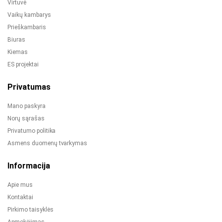
Virtuvė
Vaikų kambarys
Prieškambaris
Biuras
Kiemas
ES projektai
Privatumas
Mano paskyra
Norų sąrašas
Privatumo politika
Asmens duomenų tvarkymas
Informacija
Apie mus
Kontaktai
Pirkimo taisyklės