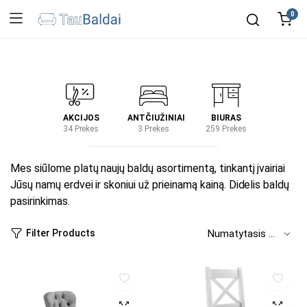
0
IRTUVĖ
AKCIJOS
ANTČIUŽINIAI
BIURAS
KIEM
2 Prekes
34 Prekes
3 Prekes
259 Prekes
2 Prek
Mes siūlome platų naujų baldų asortimentą, tinkantį įvairiai
Jūsų namų erdvei ir skoniui už prieinamą kainą. Didelis baldų
pasirinkimas.
Filter Products