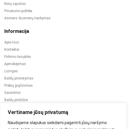
Norų sąrašas
Privatumo politika
Asmens duomenų tvarkymas
Informacija
Apie mus
Kontaktai
Pirkimo taisyklės
Apmokėjimas
Lizingas
Baldų pristatymas
Prekių grąžinimas
Garantinis
Baldų priežiūra
ES projektai
Vertiname jūsų privatumą
Naudojame slapukus siekdami pagerinti jūsų naršymo