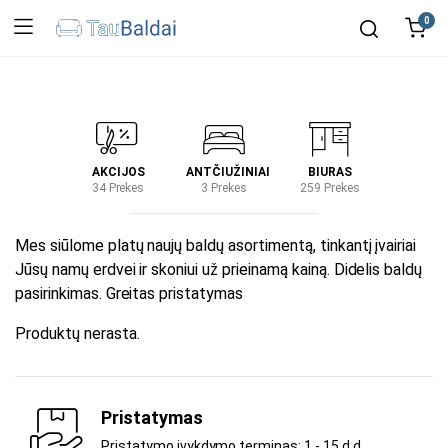
0
IRTUVĖ
AKCIJOS
ANTČIUŽINIAI
BIURAS
KIEM
2 Prekes
34 Prekes
3 Prekes
259 Prekes
2 Prek
Mes siūlome platų naujų baldų asortimentą, tinkantį įvairiai
Jūsų namų erdvei ir skoniui už prieinamą kainą. Didelis baldų
pasirinkimas. Greitas pristatymas
Produktų nerasta.
Pristatymas
Pristatymo įvykdymo terminas: 1 - 15 d.d.