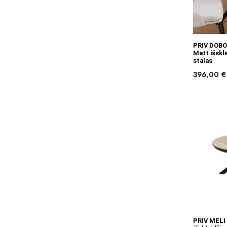
PRIV DOBO
Matt išskl
stalas
396,00
€
PRIV MELI 