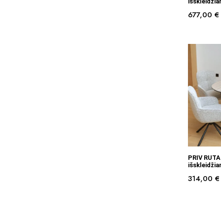
išskleidži
677,00
€
PRIV RUTA
išskleidži
314,00
€