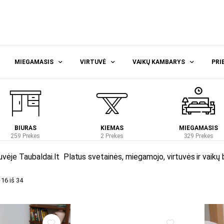
MIEGAMASIS
VIRTUVĖ
VAIKŲ KAMBARYS
PRI
BIURAS
KIEMAS
MIEGAMASIS
259 Prekes
2 Prekes
329 Prekes
uvėje Taubaldai.lt Platus svetainės, miegamojo, virtuvės ir vaikų 
6 iš 34