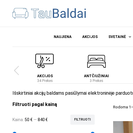
NAUJIENA
AKCIJOS
SVETAINĖ
Ė
AKCIJOS
ANTČIUŽINIAI
es
34 Prekes
3 Prekes
Išskirtiniai akcijų baldams pasiūlymai elektroninėje parduot
Filtruoti pagal kainą
Rodoma 1–1
Kaina:
50 €
—
840 €
FILTRUOTI