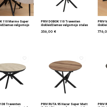
Į KREPŠELĮ
Į KREPŠELĮ
K 110 Marmo Super
PRIV DOBOK 110 Traventen
PRIV 
eidžiamas valgomojo
išskleidžiamas valgomojo stalas
išskle
356,00
€
776,
Į KREPŠELĮ
Į KREPŠELĮ
138 Traventen
PRIV RUTA 95 Hazar Super Matt
PRIV 