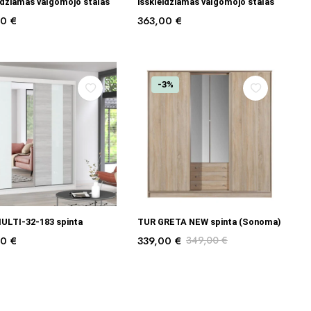
idžiamas valgomojo stalas
išskleidžiamas valgomojo stalas
00
€
363,00
€
-3%
Į KREPŠELĮ
Į KREPŠELĮ
ULTI-32-183 spinta
TUR GRETA NEW spinta (Sonoma)
00
€
339,00
€
349,00
€