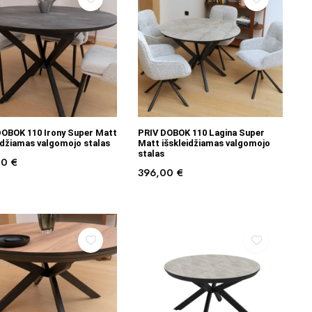
Į KREPŠELĮ
Į KREPŠELĮ
DOBOK 110 Irony Super Matt
PRIV DOBOK 110 Lagina Super
idžiamas valgomojo stalas
Matt išskleidžiamas valgomojo
stalas
00
€
396,00
€