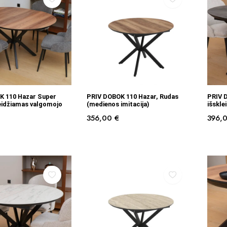
Į KREPŠELĮ
Į KREPŠELĮ
K 110 Hazar Super
PRIV DOBOK 110 Hazar, Rudas
PRIV 
eidžiamas valgomojo
(medienos imitacija)
išskle
356,00
€
396,