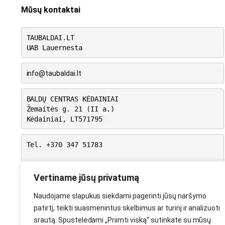
Mūsų kontaktai
TAUBALDAI.LT
UAB Lauernesta
info@taubaldai.lt
BALDŲ CENTRAS KĖDAINIAI
Žemaitės g. 21 (II a.)
Kėdainiai, LT571795
Tel. +370 347 51783
I-V: 10.00 – 18.00
VI: 9.00 – 15.00
Vertiname jūsų privatumą
VII: Nedirbame
Naudojame slapukus siekdami pagerinti jūsų naršymo
patirtį, teikti suasmenintus skelbimus ar turinį ir analizuoti
srautą. Spustelėdami „Priimti viską“ sutinkate su mūsų