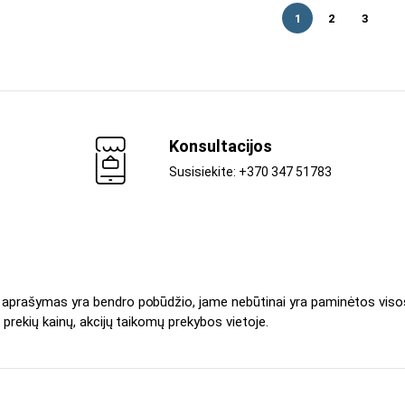
1
2
3
Konsultacijos
Susisiekite: +370 347 51783
s aprašymas yra bendro pobūdžio, jame nebūtinai yra paminėtos viso
 prekių kainų, akcijų taikomų prekybos vietoje.