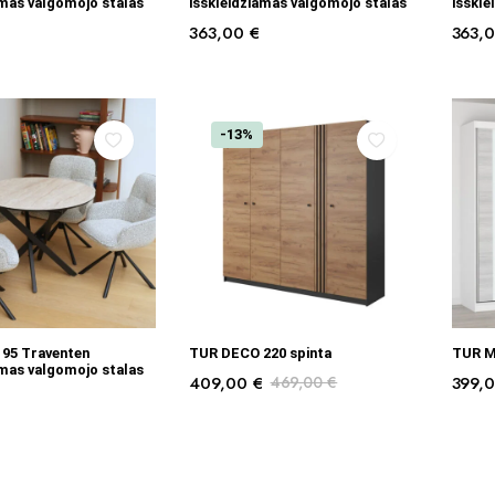
amas valgomojo stalas
išskleidžiamas valgomojo stalas
išskle
363,00
€
363,
-13%
Į KREPŠELĮ
Į KREPŠELĮ
 95 Traventen
TUR DECO 220 spinta
TUR M
amas valgomojo stalas
409,00
€
469,00
€
399,