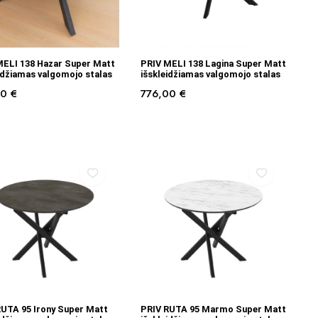
Į KREPŠELĮ
Į KREPŠELĮ
MELI 138 Hazar Super Matt
PRIV MELI 138 Lagina Super Matt
idžiamas valgomojo stalas
išskleidžiamas valgomojo stalas
00
€
776,00
€
Į KREPŠELĮ
Į KREPŠELĮ
RUTA 95 Irony Super Matt
PRIV RUTA 95 Marmo Super Matt