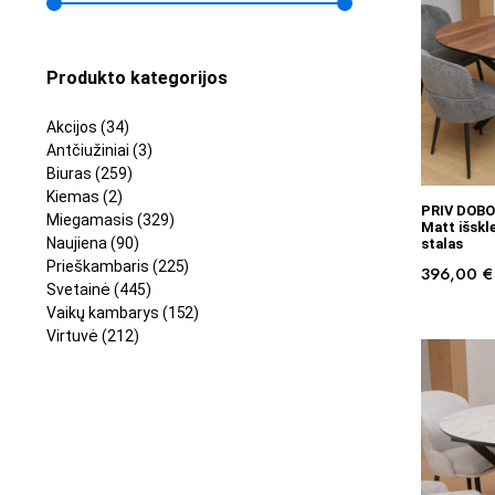
Produkto kategorijos
Akcijos
(34)
Antčiužiniai
(3)
Biuras
(259)
Kiemas
(2)
PRIV DOBO
Miegamasis
(329)
Matt išskl
Naujiena
(90)
stalas
Prieškambaris
(225)
396,00
€
Svetainė
(445)
Vaikų kambarys
(152)
Virtuvė
(212)