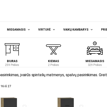
MIEGAMASIS
VIRTUVĖ
VAIKŲ KAMBARYS
PRI
BIURAS
KIEMAS
MIEGAMASIS
259 Prekes
2 Prekes
329 Prekes
pasirinkimas, įvairūs spintelių matmenys, spalvų pasirinkimas. Grei
6 iš 27