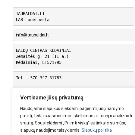
TAUBALDAI.LT
UAB Lauernesta
info@taubaldai.lt
BALDŲ CENTRAS KĖDAINIAI
Žemaitės g. 21 (II a.)
Kėdainiai, LT571795
Tel. +370 347 51783
I-V: 10.00 – 18.00
VI: 9.00 – 15.00
Vertiname jūsų privatumą
VII: Nedirbame
Naudojame slapukus siekdami pagerinti jūsų naršymo
patirtį, teikti suasmenintus skelbimus ar turinį ir analizuoti
srautą. Spustelėdami „Priimti viską“ sutinkate su mūsų
slapukų naudojimo taisyklėmis.
Slapukų politika