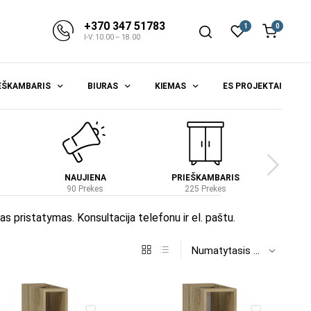
+370 347 51783
1
0
I-V: 10.00 – 18.00
EŠKAMBARIS
BIURAS
KIEMAS
ES PROJEKTAI
NAUJIENA
PRIEŠKAMBARIS
S
90 Prekes
225 Prekes
4
tas pristatymas. Konsultacija telefonu ir el. paštu.