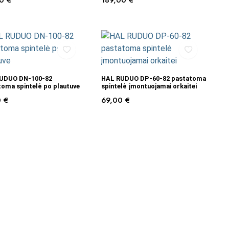
00
€
189,00
€
Į KREPŠELĮ
Į KREPŠELĮ
UDUO DN-100-82
HAL RUDUO DP-60-82 pastatoma
oma spintelė po plautuve
spintelė įmontuojamai orkaitei
0
€
69,00
€