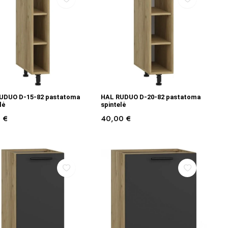
Į KREPŠELĮ
Į KREPŠELĮ
UDUO D-15-82 pastatoma
HAL RUDUO D-20-82 pastatoma
lė
spintelė
0
€
40,00
€