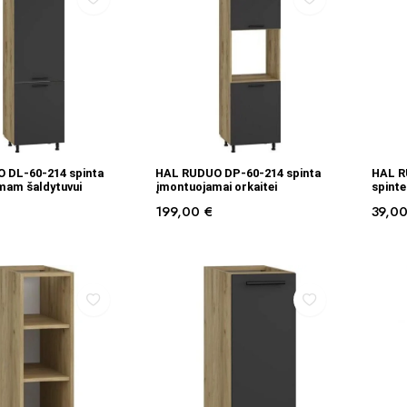
Į KREPŠELĮ
Į KREPŠELĮ
 DL-60-214 spinta
HAL RUDUO DP-60-214 spinta
HAL R
mam šaldytuvui
įmontuojamai orkaitei
spinte
199,00
€
39,0