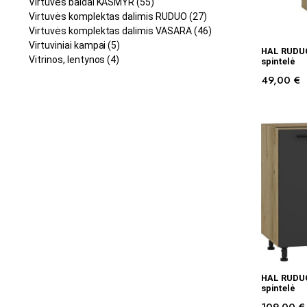
Virtuvės baldai KAŠMYR
(55)
Virtuvės komplektas dalimis RUDUO
(27)
Virtuvės komplektas dalimis VASARA
(46)
Virtuviniai kampai
(5)
HAL RUDUO
Vitrinos, lentynos
(4)
spintelė
49,00
€
HAL RUDUO
spintelė