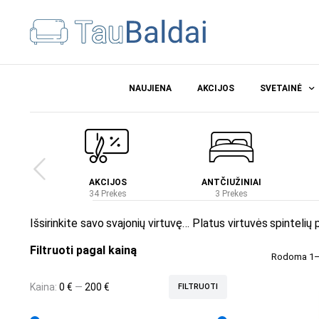
NAUJIENA
AKCIJOS
SVETAINĖ
Ė
AKCIJOS
ANTČIUŽINIAI
es
34 Prekes
3 Prekes
Išsirinkite savo svajonių virtuvę… Platus virtuvės spintelių 
Filtruoti pagal kainą
Rodoma 1–1
Kaina:
0 €
—
200 €
FILTRUOTI