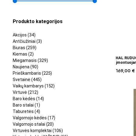
Produkto kategorijos
Akcijos
(34)
Antčiužiniai
(3)
Biuras
(259)
Kiemas
(2)
HAL RUDUO
Miegamasis
(329)
įmontuoja
Naujiena
(90)
169,00
€
Prieškambaris
(225)
Svetainė
(445)
Vaikų kambarys
(152)
Virtuvė
(212)
Baro kėdės
(14)
Baro stalai
(1)
Taburetės
(4)
Valgomojo kėdės
(17)
Valgomojo stalai
(20)
Virtuvės komplektai
(106)