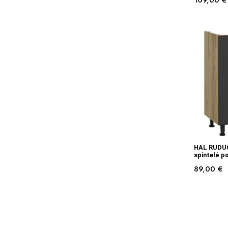
109,00
€
HAL RUDUO
spintelė p
89,00
€