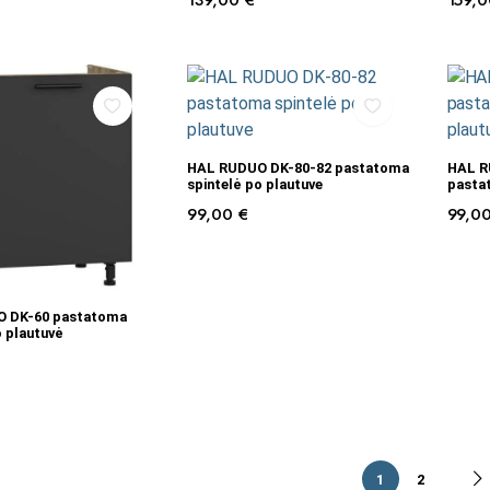
139,00
€
159,
Į KREPŠELĮ
HAL RUDUO DK-80-82 pastatoma
HAL R
spintelė po plautuve
pastat
99,00
€
99,0
Į KREPŠELĮ
 DK-60 pastatoma
o plautuvė
1
2