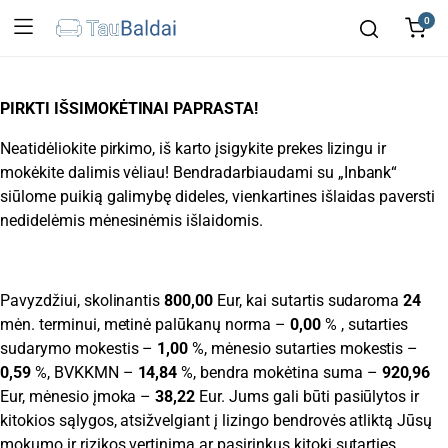
0
PIRKTI IŠSIMOKĖTINAI PAPRASTA!
Neatidėliokite pirkimo, iš karto įsigykite prekes lizingu ir
mokėkite dalimis vėliau! Bendradarbiaudami su „Inbank“
siūlome puikią galimybę dideles, vienkartines išlaidas paversti
nedidelėmis mėnesinėmis išlaidomis.
Pavyzdžiui, skolinantis
800,00
Eur, kai sutartis sudaroma
24
mėn. terminui, metinė palūkanų norma –
0,00
% , sutarties
sudarymo mokestis –
1,00
%, mėnesio sutarties mokestis –
0,59
%, BVKKMN –
14,84
%, bendra mokėtina suma –
920,96
Eur, mėnesio įmoka –
38,22
Eur. Jums gali būti pasiūlytos ir
kitokios sąlygos, atsižvelgiant į lizingo bendrovės atliktą Jūsų
mokumo ir rizikos vertinimą ar pasirinkus kitokį sutarties