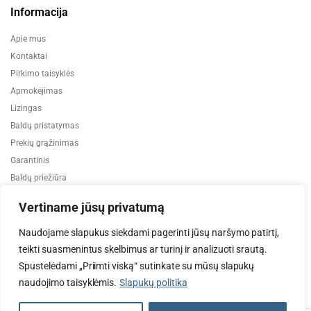
Informacija
Apie mus
Kontaktai
Pirkimo taisyklės
Apmokėjimas
Lizingas
Baldų pristatymas
Prekių grąžinimas
Garantinis
Baldų priežiūra
ES projektai
Vertiname jūsų privatumą
Naudojame slapukus siekdami pagerinti jūsų naršymo patirtį,
teikti suasmenintus skelbimus ar turinį ir analizuoti srautą.
Spustelėdami „Priimti viską“ sutinkate su mūsų slapukų
naudojimo taisyklėmis.
Slapukų politika
2024 © Visos teisės saugomos. Be TauBaldai.lt sutikimo draudžiama
kopijuoti ir platinti svetainėje esančią informaciją.