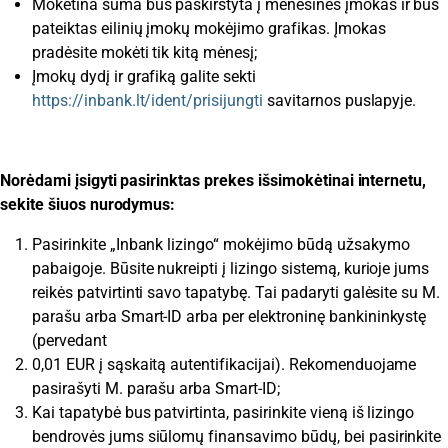
Mokėtina suma bus paskirstyta į mėnesines įmokas ir bus
pateiktas eilinių įmokų mokėjimo grafikas. Įmokas
pradėsite mokėti tik kitą mėnesį;
Įmokų dydį ir grafiką galite sekti
https://inbank.lt/ident/prisijungti
savitarnos puslapyje.
Norėdami įsigyti pasirinktas prekes išsimokėtinai internetu,
sekite šiuos nurodymus:
Pasirinkite „Inbank lizingo“ mokėjimo būdą užsakymo
pabaigoje. Būsite nukreipti į lizingo sistemą, kurioje jums
reikės patvirtinti savo tapatybę. Tai padaryti galėsite su M.
parašu arba Smart-ID arba per elektroninę bankininkystę
(pervedant
0,01 EUR į sąskaitą autentifikacijai). Rekomenduojame
pasirašyti M. parašu arba Smart-ID;
Kai tapatybė bus patvirtinta, pasirinkite vieną iš lizingo
bendrovės jums siūlomų finansavimo būdų, bei pasirinkite