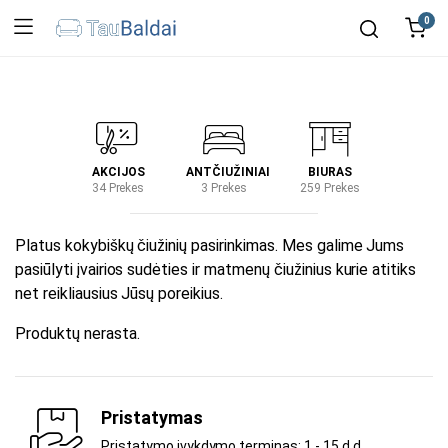
0
IRTUVĖ
AKCIJOS
ANTČIUŽINIAI
BIURAS
KIEM
2 Prekes
34 Prekes
3 Prekes
259 Prekes
2 Prek
Platus kokybiškų čiužinių pasirinkimas. Mes galime Jums
pasiūlyti įvairios sudėties ir matmenų čiužinius kurie atitiks
net reikliausius Jūsų poreikius.
Produktų nerasta.
Pristatymas
Pristatymo įvykdymo terminas: 1 - 15 d.d.