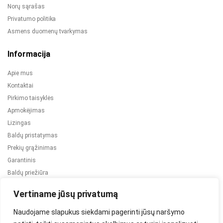
Norų sąrašas
Privatumo politika
Asmens duomenų tvarkymas
Informacija
Apie mus
Kontaktai
Pirkimo taisyklės
Apmokėjimas
Lizingas
Baldų pristatymas
Prekių grąžinimas
Garantinis
Baldų priežiūra
ES projektai
Vertiname jūsų privatumą
Naudojame slapukus siekdami pagerinti jūsų naršymo