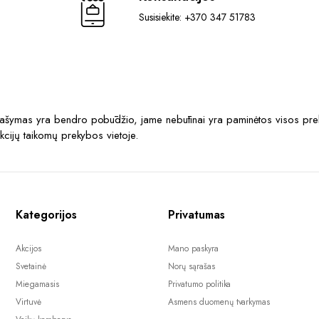
Susisiekite: +370 347 51783
prašymas yra bendro pobūdžio, jame nebūtinai yra paminėtos visos prek
akcijų taikomų prekybos vietoje.
Kategorijos
Privatumas
Akcijos
Mano paskyra
Svetainė
Norų sąrašas
Miegamasis
Privatumo politika
Virtuvė
Asmens duomenų tvarkymas