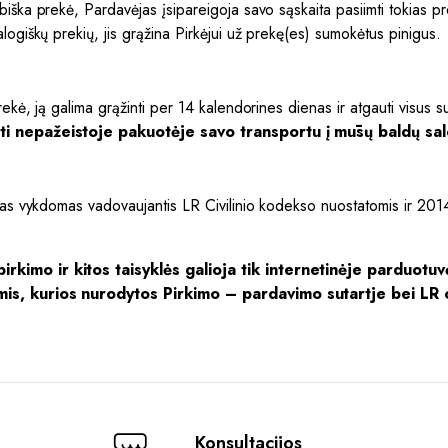
iška prekė, Pardavėjas įsipareigoja savo sąskaita pasiimti tokias pr
logiškų prekių, jis grąžina Pirkėjui už prekę(es) sumokėtus pinigus.
rekė, ją galima grąžinti per 14 kalendorines dienas ir atgauti visus 
inti nepažeistoje pakuotėje savo transportu į mūsų baldų s
nimas vykdomas vadovaujantis LR Civilinio kodekso nuostatomis ir 2
irkimo ir kitos taisyklės galioja tik internetinėje parduotu
ėmis, kurios nurodytos Pirkimo – pardavimo sutartje bei LR c
Konsultacijos