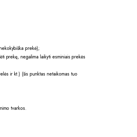
 nekokybiška prekė);
ėti prekę, negalima laikyti esminiais prekės
lės ir kt.) (šis punktas netaikomas tuo
inimo tvarkos.