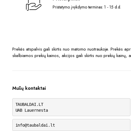
Pristatymo įvykdymo terminas: 1 - 15 d.d.
Prekės atspalvis gali skirtis nuo matomo nuotraukoje. Prekės a
skelbiamos prekių kainos, akcijos gali skirtis nuo prekių kainų, 
Mūsų kontaktai
TAUBALDAI.LT
UAB Lauernesta
info@taubaldai.lt