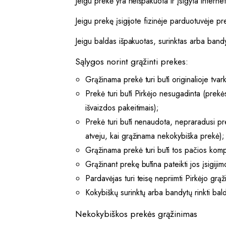
Jeigu prekė yra neišpakuota ir įsigyta intern
Jeigu prekę įsigijote fizinėje parduotuvėje p
Jeigu baldas išpakuotas, surinktas arba bandyt
Sąlygos norint grąžinti prekes:
Grąžinama prekė turi būti originalioje tva
Prekė turi būti Pirkėjo nesugadinta (prekės
išvaizdos pakeitimais);
Prekė turi būti nenaudota, nepraradusi pre
atveju, kai grąžinama nekokybiška prekė);
Grąžinama prekė turi būti tos pačios komp
Grąžinant prekę būtina pateikti jos įsigij
Pardavėjas turi teisę nepriimti Pirkėjo grą
Kokybiškų surinktų arba bandytų rinkti bal
Nekokybiškos prekės grąžinimas