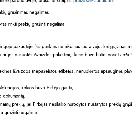
etinėje parduotuvėje, prašome kreiptis:
prekyba@taubaldai.lt
rekių gražinimas negalimas
as rinkti prekių gražinti negalima
rkingoje pakuotėje (šis punktas netaikomas tuo atveju, kai grąžinama
 ar jos pakuotės išvaizdos pakeitimų, kurie buvo būtini norint apžiūr
kinės išvaizdos (nepažeistos etiketės, nenuplėštos apsauginės plėve
lektacijos, kokios buvo Pirkėjo gauta;
imo dokumentą;
žinamų prekių, jei Pirkėjas nesilaiko nurodytos nustatytos prekių grąž
dų grąžinti negalima.