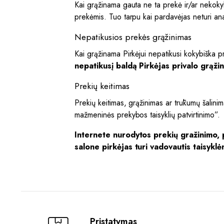
Kai grąžinama gauta ne ta prekė ir/ar nekokyb
prekėmis. Tuo tarpu kai pardavėjas neturi ana
Nepatikusios prekės grąžinimas
Kai grąžinama Pirkėjui nepatikusi kokybiška p
nepatikusį baldą Pirkėjas privalo grąž
Prekių keitimas
Prekių keitimas, grąžinimas ar trūkumų šali
mažmeninės prekybos taisyklių patvirtinimo”.
Internete nurodytos prekių gražinimo, p
salone pirkėjas turi vadovautis taisykl
Pristatymas