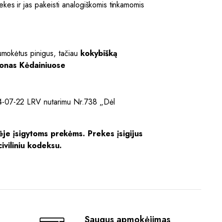
ekes ir jas pakeisti analogiškomis tinkamomis
sumokėtus pinigus, tačiau
kokybišką
alonas Kėdainiuose
014-07-22 LRV nutarimu Nr.738 „Dėl
vėje įsigytoms prekėms. Prekes įsigijus
iviliniu kodeksu.
Saugus apmokėjimas