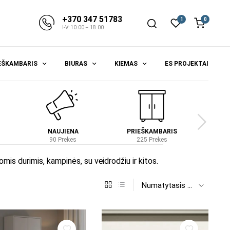
+370 347 51783
1
0
I-V: 10.00 – 18.00
EŠKAMBARIS
BIURAS
KIEMAS
ES PROJEKTAI
NAUJIENA
PRIEŠKAMBARIS
S
90 Prekes
225 Prekes
4
is durimis, kampinės, su veidrodžiu ir kitos.