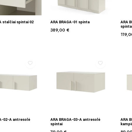
Į KREPŠELĮ
Į KREPŠELĮ
stalčiai spintai 02
ARA BRAGA-01 spinta
ARA B
spinta
389,00
€
119,
Į KREPŠELĮ
Į KREPŠELĮ
-02-A antresolė
ARA BRAGA-03-A antresolė
ARA B
spintai
kampin