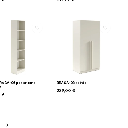
0
€
219,00
€
Į KREPŠELĮ
Į KREPŠELĮ
RAGA-06 pastatoma
BRAGA-03 spinta
a
239,00
€
0
€