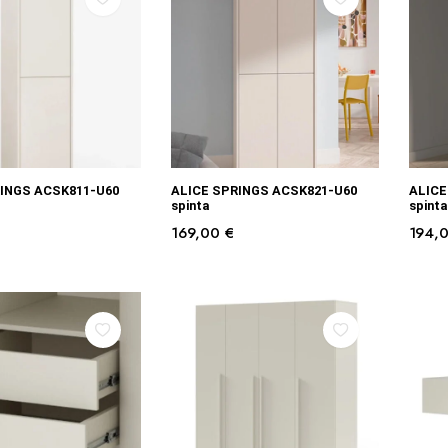
Į KREPŠELĮ
Į KREPŠELĮ
INGS ACSK811-U60
ALICE SPRINGS ACSK821-U60
ALICE
spinta
spinta
169,00
€
194,