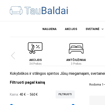
NAUJIENA
AKCIJOS
SVETAINĖ
Ė
AKCIJOS
ANTČIUŽINIAI
es
34 Prekes
3 Prekes
Kokybiškos ir stilingos spintos Jūsų miegamajam, svetainei
Filtruoti pagal kainą
Rodoma 1–1
Kaina:
40 €
—
560 €
FILTRUOTI