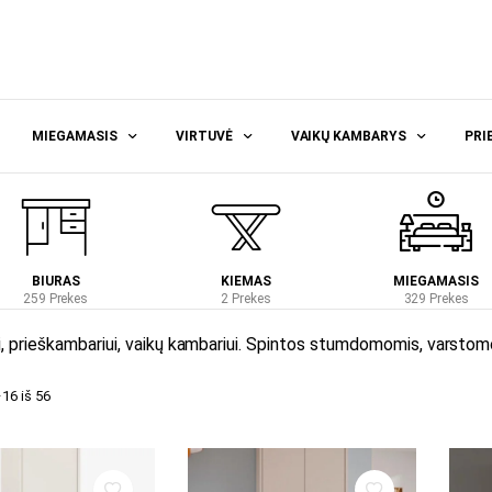
MIEGAMASIS
VIRTUVĖ
VAIKŲ KAMBARYS
PRI
BIURAS
KIEMAS
MIEGAMASIS
259 Prekes
2 Prekes
329 Prekes
, prieškambariui, vaikų kambariui. Spintos stumdomomis, varstomom
6 iš 56