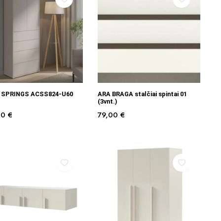
Į KREPŠELĮ
Į KREPŠELĮ
 SPRINGS ACSS824-U60
ARA BRAGA stalčiai spintai 01
(3vnt.)
00
€
79,00
€