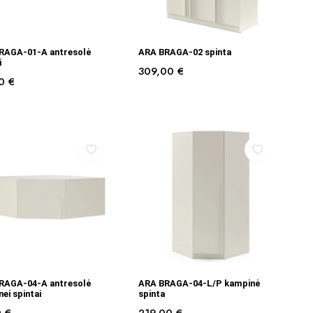
Į KREPŠELĮ
Į KREPŠELĮ
RAGA-01-A antresolė
ARA BRAGA-02 spinta
i
309,00
€
00
€
Į KREPŠELĮ
Į KREPŠELĮ
RAGA-04-A antresolė
ARA BRAGA-04-L/P kampinė
ei spintai
spinta