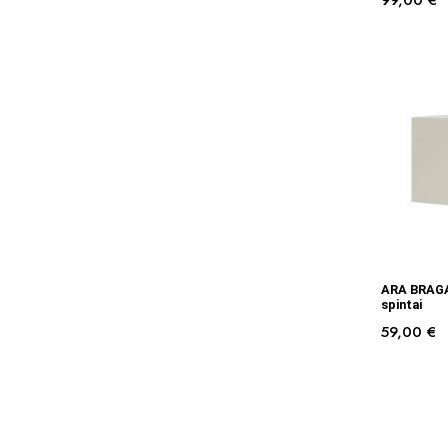
99,00
€
ARA BRAGA
spintai
59,00
€