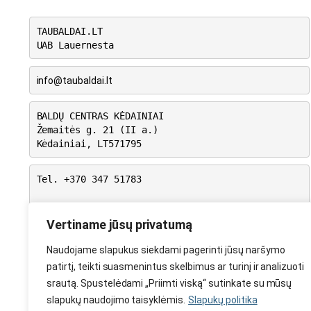
TAUBALDAI.LT
UAB Lauernesta
info@taubaldai.lt
BALDŲ CENTRAS KĖDAINIAI
Žemaitės g. 21 (II a.)
Kėdainiai, LT571795
Tel. +370 347 51783
I-V: 10.00 – 18.00
VI: 9.00 – 15.00
Vertiname jūsų privatumą
VII: Nedirbame
Naudojame slapukus siekdami pagerinti jūsų naršymo
patirtį, teikti suasmenintus skelbimus ar turinį ir analizuoti
srautą. Spustelėdami „Priimti viską“ sutinkate su mūsų
slapukų naudojimo taisyklėmis.
Slapukų politika