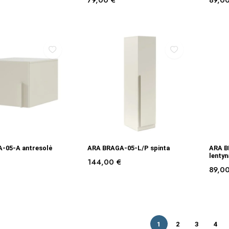
79,00
€
89,0
Į KREPŠELĮ
Į KREPŠELĮ
-05-A antresolė
ARA BRAGA-05-L/P spinta
ARA B
lentyn
144,00
€
89,0
1
2
3
4