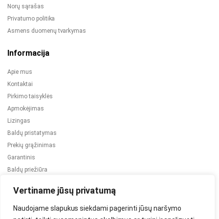
Norų sąrašas
Privatumo politika
Asmens duomenų tvarkymas
Informacija
Apie mus
Kontaktai
Pirkimo taisyklės
Apmokėjimas
Lizingas
Baldų pristatymas
Prekių grąžinimas
Garantinis
Baldų priežiūra
ES projektai
Vertiname jūsų privatumą
Naudojame slapukus siekdami pagerinti jūsų naršymo