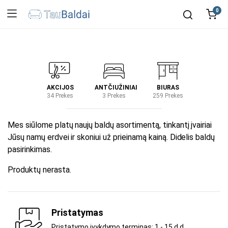
0
IRTUVĖ
AKCIJOS
ANTČIUŽINIAI
BIURAS
KIEM
2 Prekes
34 Prekes
3 Prekes
259 Prekes
2 Prek
Mes siūlome platų naujų baldų asortimentą, tinkantį įvairiai
Jūsų namų erdvei ir skoniui už prieinamą kainą. Didelis baldų
pasirinkimas.
Produktų nerasta.
Pristatymas
Pristatymo įvykdymo terminas: 1 - 15 d.d.