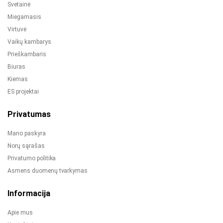
Svetainė
Miegamasis
Virtuvė
Vaikų kambarys
Prieškambaris
Biuras
Kiemas
ES projektai
Privatumas
Mano paskyra
Norų sąrašas
Privatumo politika
Asmens duomenų tvarkymas
Informacija
Apie mus