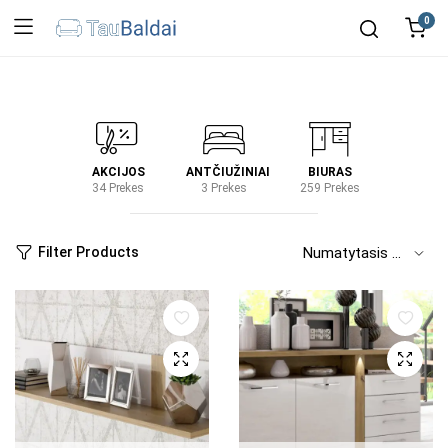
0
IRTUVĖ
AKCIJOS
ANTČIUŽINIAI
BIURAS
KIEM
2 Prekes
34 Prekes
3 Prekes
259 Prekes
2 Prek
Filter Products