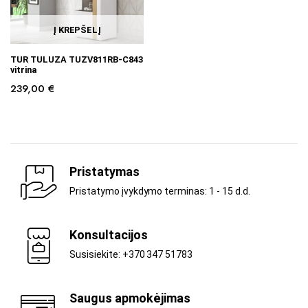
Į KREPŠELĮ
TUR TULUZA TUZV811RB-C843
vitrina
239,00
€
Pristatymas
Pristatymo įvykdymo terminas: 1 - 15 d.d.
Konsultacijos
Susisiekite: +370 347 51783
Saugus apmokėjimas