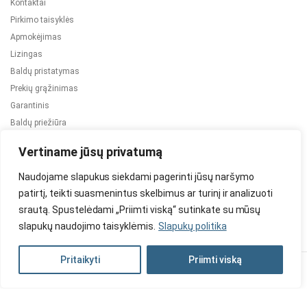
Kontaktai
Pirkimo taisyklės
Apmokėjimas
Lizingas
Baldų pristatymas
Prekių grąžinimas
Garantinis
Baldų priežiūra
ES projektai
Vertiname jūsų privatumą
Naudojame slapukus siekdami pagerinti jūsų naršymo
patirtį, teikti suasmenintus skelbimus ar turinį ir analizuoti
srautą. Spustelėdami „Priimti viską“ sutinkate su mūsų
slapukų naudojimo taisyklėmis.
Slapukų politika
2024 © Visos teisės saugomos. Be TauBaldai.lt sutikimo draudžiama
kopijuoti ir platinti svetainėje esančią informaciją.
Pritaikyti
Priimti viską
Asmens duomenų tvarkymas
Privatumo politika