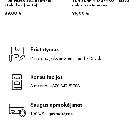
TUR NOVA S54 naktinis
TUR SURFINIO SFNK011-M378
staliukas (Balta)
naktinis staliukas
89,00
€
99,00
€
Pristatymas
Pristatymo įvykdymo terminas: 1 - 15 d.d.
Konsultacijos
Susisiekite: +370 347 51783
Saugus apmokėjimas
100% Saugūs mokėjimai