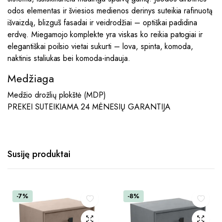
odos elementas ir šviesios medienos derinys suteikia rafinuotą
išvaizdą, blizgūs fasadai ir veidrodžiai – optiškai padidina
erdvę. Miegamojo komplekte yra viskas ko reikia patogiai ir
elegantiškai poilsio vietai sukurti – lova, spinta, komoda,
naktinis staliukas bei komoda-indauja.
Medžiaga
Medžio drožlių plokštė (MDP)
PREKEI SUTEIKIAMA 24 MĖNESIŲ GARANTIJA
Susiję produktai
-7%
-8%