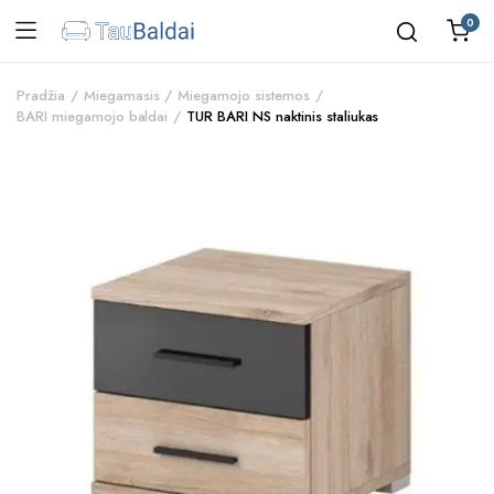
0
Pradžia
Miegamasis
Miegamojo sistemos
BARI miegamojo baldai
TUR BARI NS naktinis staliukas