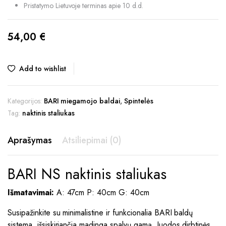
Pristatymo Lietuvoje terminas apie 10 d.d.
54,00
€
Add to wishlist
Kategorijos:
BARI miegamojo baldai
,
Spintelės
Tag:
naktinis staliukas
Aprašymas
Atsiliepimai (0)
BARI NS naktinis staliukas
Išmatavimai:
A: 47cm P: 40cm G: 40cm
Susipažinkite su minimalistine ir funkcionalia BARI baldų
sistema, išsiskiriančia madinga spalvų gamą. Juodos dirbtinės