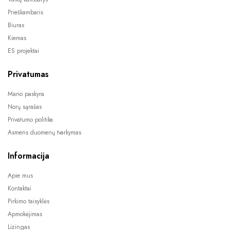
Prieškambaris
Biuras
Kiemas
ES projektai
Privatumas
Mano paskyra
Norų sąrašas
Privatumo politika
Asmens duomenų tvarkymas
Informacija
Apie mus
Kontaktai
Pirkimo taisyklės
Apmokėjimas
Lizingas