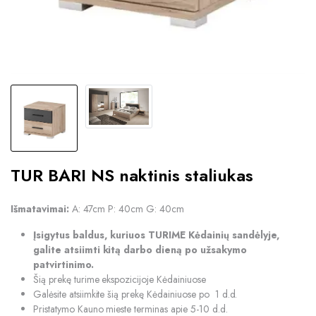
TUR BARI NS naktinis staliukas
Išmatavimai:
A: 47cm P: 40cm G: 40cm
Įsigytus baldus, kuriuos TURIME Kėdainių sandėlyje,
galite atsiimti kitą darbo dieną po užsakymo
patvirtinimo.
Šią prekę turime ekspozicijoje Kėdainiuose
Galėsite atsiimkite šią prekę Kėdainiuose po 1 d.d.
Pristatymo Kauno mieste terminas apie 5-10 d.d.