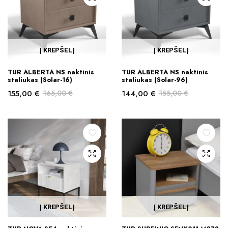
Į KREPŠELĮ
Į KREPŠELĮ
TUR ALBERTA NS naktinis
TUR ALBERTA NS naktinis
staliukas (Solar-16)
staliukas (Solar-96)
155,00
€
165,00
€
144,00
€
155,00
€
Original
Current
Original
Current
price
price
price
price
was:
is:
was:
is:
165,00 €.
155,00 €.
155,00 €.
144,00 €.
Į KREPŠELĮ
Į KREPŠELĮ